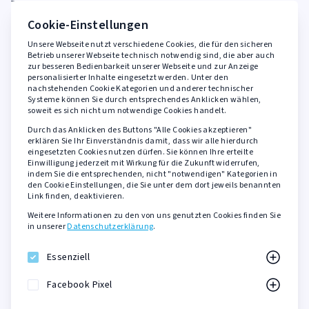
FAQ
Cookie-Einstellungen
Unsere Webseite nutzt verschiedene Cookies, die für den sicheren
Rechtliches
Betrieb unserer Webseite technisch notwendig sind, die aber auch
zur besseren Bedienbarkeit unserer Webseite und zur Anzeige
personalisierter Inhalte eingesetzt werden. Unter den
AGB
nachstehenden Cookie Kategorien und anderer technischer
Widerrufsbelehrung
Systeme können Sie durch entsprechendes Anklicken wählen,
soweit es sich nicht um notwendige Cookies handelt.
Datenschutzerklärung
Durch das Anklicken des Buttons "Alle Cookies akzeptieren"
Barrierefreiheit
erklären Sie Ihr Einverständnis damit, dass wir alle hierdurch
eingesetzten Cookies nutzen dürfen. Sie können Ihre erteilte
Impressum
Einwilligung jederzeit mit Wirkung für die Zukunft widerrufen,
indem Sie die entsprechenden, nicht "notwendigen" Kategorien in
den Cookie Einstellungen, die Sie unter dem dort jeweils benannten
Sicher zahlen mit
Link finden, deaktivieren.
Weitere Informationen zu den von uns genutzten Cookies finden Sie
PayPal
in unserer
Datenschutzerklärung
.
Kreditkarte
SOFORT Überweisung
Essenziell
KLARNA Rechnungskauf
Facebook Pixel