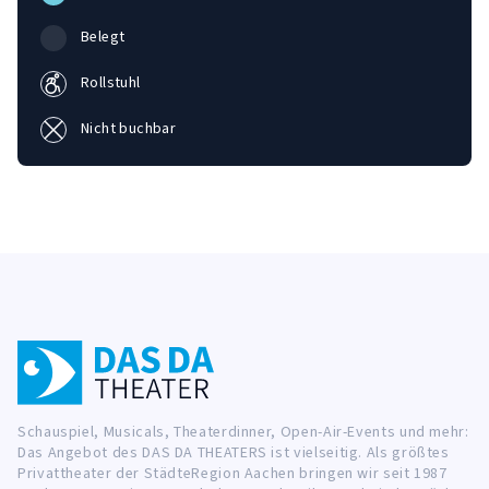
Belegt
Rollstuhl
Nicht buchbar
Schauspiel, Musicals, Theaterdinner, Open-Air-Events und mehr:
Das Angebot des DAS DA THEATERS ist vielseitig. Als größtes
Privattheater der StädteRegion Aachen bringen wir seit 1987