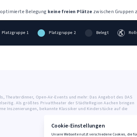
e optimierte Belegung
keine freien Plätze
zwischen Gruppen z
Platzgruppe 1
Platzgruppe 2
Belegt
Roll
ls, Theaterdinner, Open-Air-Events und mehr: Das Angebot des DAS
elseitig. Als größtes Privattheater der StädteRegion Aachen bringen
rne Inszenierungen, bekannte Klassiker und Kinderstücke auf die
Cookie-Einstellungen
Unsere Webseite nutzt verschiedene Cookies, die fü