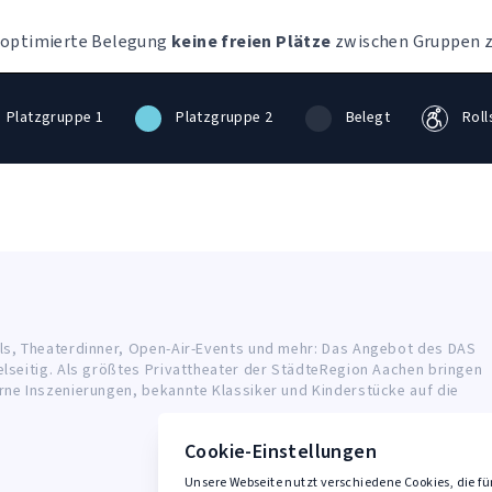
e optimierte Belegung
keine freien Plätze
zwischen Gruppen z
Platzgruppe 1
Platzgruppe 2
Belegt
Roll
ls, Theaterdinner, Open-Air-Events und mehr: Das Angebot des DAS
elseitig. Als größtes Privattheater der StädteRegion Aachen bringen
rne Inszenierungen, bekannte Klassiker und Kinderstücke auf die
Cookie-Einstellungen
Unsere Webseite nutzt verschiedene Cookies, die fü