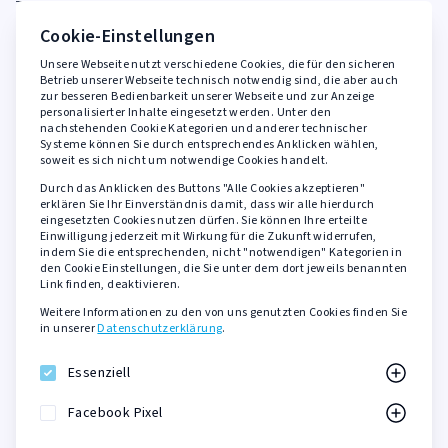
FAQ
Cookie-Einstellungen
Unsere Webseite nutzt verschiedene Cookies, die für den sicheren
Rechtliches
Betrieb unserer Webseite technisch notwendig sind, die aber auch
zur besseren Bedienbarkeit unserer Webseite und zur Anzeige
personalisierter Inhalte eingesetzt werden. Unter den
AGB
nachstehenden Cookie Kategorien und anderer technischer
Widerrufsbelehrung
Systeme können Sie durch entsprechendes Anklicken wählen,
soweit es sich nicht um notwendige Cookies handelt.
Datenschutzerklärung
Durch das Anklicken des Buttons "Alle Cookies akzeptieren"
Barrierefreiheit
erklären Sie Ihr Einverständnis damit, dass wir alle hierdurch
eingesetzten Cookies nutzen dürfen. Sie können Ihre erteilte
Impressum
Einwilligung jederzeit mit Wirkung für die Zukunft widerrufen,
indem Sie die entsprechenden, nicht "notwendigen" Kategorien in
den Cookie Einstellungen, die Sie unter dem dort jeweils benannten
Sicher zahlen mit
Link finden, deaktivieren.
Weitere Informationen zu den von uns genutzten Cookies finden Sie
PayPal
in unserer
Datenschutzerklärung
.
Kreditkarte
SOFORT Überweisung
Essenziell
KLARNA Rechnungskauf
Facebook Pixel