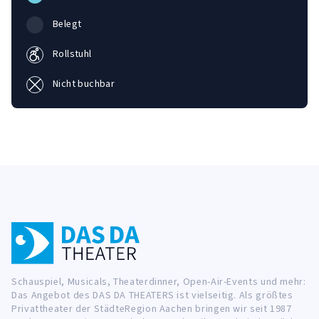
Belegt
Rollstuhl
Nicht buchbar
Schauspiel, Musicals, Theaterdinner, Open-Air-Events und mehr:
Das Angebot des DAS DA THEATERS ist vielseitig. Als größtes
Privattheater der StädteRegion Aachen bringen wir seit 1987