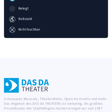
Belegt
Rollstuhl
Nicht buchbar
Schauspiel, Musicals, Theaterdinner, Open-Air-Events und mehr:
Das Angebot des DAS DA THEATERS ist vielseitig. Als größtes
Privattheater der StädteRegion Aachen bringen wir seit 1987