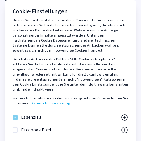
FAQ
Cookie-Einstellungen
Unsere Webseite nutzt verschiedene Cookies, die für den sicheren
Rechtliches
Betrieb unserer Webseite technisch notwendig sind, die aber auch
zur besseren Bedienbarkeit unserer Webseite und zur Anzeige
personalisierter Inhalte eingesetzt werden. Unter den
AGB
nachstehenden Cookie Kategorien und anderer technischer
Widerrufsbelehrung
Systeme können Sie durch entsprechendes Anklicken wählen,
soweit es sich nicht um notwendige Cookies handelt.
Datenschutzerklärung
Durch das Anklicken des Buttons "Alle Cookies akzeptieren"
Barrierefreiheit
erklären Sie Ihr Einverständnis damit, dass wir alle hierdurch
eingesetzten Cookies nutzen dürfen. Sie können Ihre erteilte
Impressum
Einwilligung jederzeit mit Wirkung für die Zukunft widerrufen,
indem Sie die entsprechenden, nicht "notwendigen" Kategorien in
den Cookie Einstellungen, die Sie unter dem dort jeweils benannten
Sicher zahlen mit
Link finden, deaktivieren.
Weitere Informationen zu den von uns genutzten Cookies finden Sie
PayPal
in unserer
Datenschutzerklärung
.
Kreditkarte
SOFORT Überweisung
Essenziell
KLARNA Rechnungskauf
Facebook Pixel