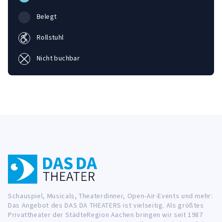
Belegt
Rollstuhl
Nicht buchbar
Schauspiel, Musicals, Theaterdinner, Open-Air-Events und mehr:
Das Angebot des DAS DA THEATERS ist vielseitig. Als größtes
Privattheater der StädteRegion Aachen bringen wir seit 1987