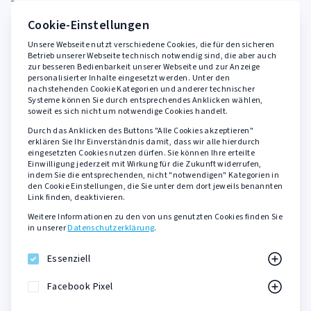
FAQ
Cookie-Einstellungen
Unsere Webseite nutzt verschiedene Cookies, die für den sicheren
Rechtliches
Betrieb unserer Webseite technisch notwendig sind, die aber auch
zur besseren Bedienbarkeit unserer Webseite und zur Anzeige
personalisierter Inhalte eingesetzt werden. Unter den
AGB
nachstehenden Cookie Kategorien und anderer technischer
Widerrufsbelehrung
Systeme können Sie durch entsprechendes Anklicken wählen,
soweit es sich nicht um notwendige Cookies handelt.
Datenschutzerklärung
Durch das Anklicken des Buttons "Alle Cookies akzeptieren"
Barrierefreiheit
erklären Sie Ihr Einverständnis damit, dass wir alle hierdurch
eingesetzten Cookies nutzen dürfen. Sie können Ihre erteilte
Impressum
Einwilligung jederzeit mit Wirkung für die Zukunft widerrufen,
indem Sie die entsprechenden, nicht "notwendigen" Kategorien in
den Cookie Einstellungen, die Sie unter dem dort jeweils benannten
Sicher zahlen mit
Link finden, deaktivieren.
Weitere Informationen zu den von uns genutzten Cookies finden Sie
PayPal
in unserer
Datenschutzerklärung
.
Kreditkarte
SOFORT Überweisung
Essenziell
KLARNA Rechnungskauf
Facebook Pixel