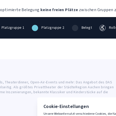
e optimierte Belegung
keine freien Plätze
zwischen Gruppen z
Platzgruppe 1
Platzgruppe 2
Belegt
Roll
ls, Theaterdinner, Open-Air-Events und mehr: Das Angebot des DAS
elseitig. Als größtes Privattheater der StädteRegion Aachen bringen
rne Inszenierungen, bekannte Klassiker und Kinderstücke auf die
Cookie-Einstellungen
Unsere Webseite nutzt verschiedene Cookies, die fü