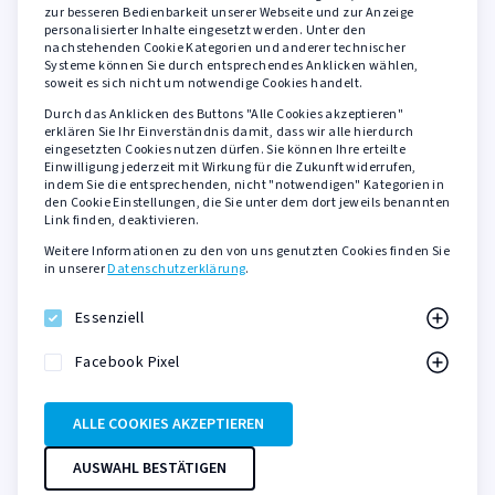
zur besseren Bedienbarkeit unserer Webseite und zur Anzeige
personalisierter Inhalte eingesetzt werden. Unter den
AGB
nachstehenden Cookie Kategorien und anderer technischer
Widerrufsbelehrung
Systeme können Sie durch entsprechendes Anklicken wählen,
soweit es sich nicht um notwendige Cookies handelt.
Datenschutzerklärung
Durch das Anklicken des Buttons "Alle Cookies akzeptieren"
Barrierefreiheit
erklären Sie Ihr Einverständnis damit, dass wir alle hierdurch
eingesetzten Cookies nutzen dürfen. Sie können Ihre erteilte
Impressum
Einwilligung jederzeit mit Wirkung für die Zukunft widerrufen,
indem Sie die entsprechenden, nicht "notwendigen" Kategorien in
den Cookie Einstellungen, die Sie unter dem dort jeweils benannten
Sicher zahlen mit
Link finden, deaktivieren.
Weitere Informationen zu den von uns genutzten Cookies finden Sie
PayPal
in unserer
Datenschutzerklärung
.
Kreditkarte
SOFORT Überweisung
Essenziell
KLARNA Rechnungskauf
Facebook Pixel
ALLE COOKIES AKZEPTIEREN
Onlineshop der DAS DA Kulturmanagement GmbH
AUSWAHL BESTÄTIGEN
© 2026 DAS DA THEATER