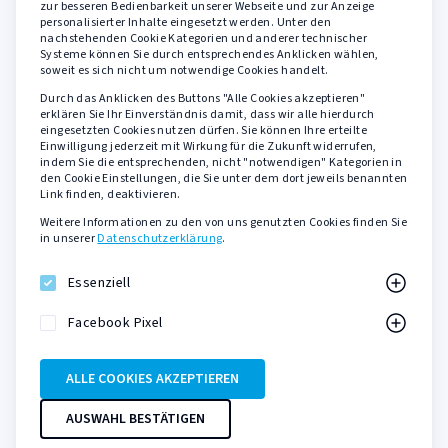
zur besseren Bedienbarkeit unserer Webseite und zur Anzeige
personalisierter Inhalte eingesetzt werden. Unter den
AGB
nachstehenden Cookie Kategorien und anderer technischer
Widerrufsbelehrung
Systeme können Sie durch entsprechendes Anklicken wählen,
soweit es sich nicht um notwendige Cookies handelt.
Datenschutzerklärung
Durch das Anklicken des Buttons "Alle Cookies akzeptieren"
Barrierefreiheit
erklären Sie Ihr Einverständnis damit, dass wir alle hierdurch
eingesetzten Cookies nutzen dürfen. Sie können Ihre erteilte
Impressum
Einwilligung jederzeit mit Wirkung für die Zukunft widerrufen,
indem Sie die entsprechenden, nicht "notwendigen" Kategorien in
den Cookie Einstellungen, die Sie unter dem dort jeweils benannten
Sicher zahlen mit
Link finden, deaktivieren.
Weitere Informationen zu den von uns genutzten Cookies finden Sie
PayPal
in unserer
Datenschutzerklärung
.
Kreditkarte
SOFORT Überweisung
Essenziell
KLARNA Rechnungskauf
Facebook Pixel
ALLE COOKIES AKZEPTIEREN
Onlineshop der DAS DA Kulturmanagement GmbH
AUSWAHL BESTÄTIGEN
© 2026 DAS DA THEATER