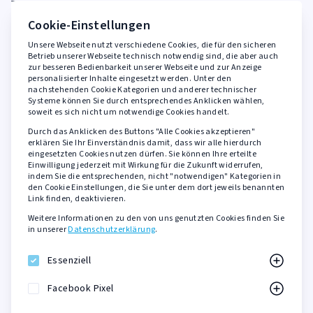
FAQ
Cookie-Einstellungen
Unsere Webseite nutzt verschiedene Cookies, die für den sicheren
Rechtliches
Betrieb unserer Webseite technisch notwendig sind, die aber auch
zur besseren Bedienbarkeit unserer Webseite und zur Anzeige
personalisierter Inhalte eingesetzt werden. Unter den
AGB
nachstehenden Cookie Kategorien und anderer technischer
Widerrufsbelehrung
Systeme können Sie durch entsprechendes Anklicken wählen,
soweit es sich nicht um notwendige Cookies handelt.
Datenschutzerklärung
Durch das Anklicken des Buttons "Alle Cookies akzeptieren"
Barrierefreiheit
erklären Sie Ihr Einverständnis damit, dass wir alle hierdurch
eingesetzten Cookies nutzen dürfen. Sie können Ihre erteilte
Impressum
Einwilligung jederzeit mit Wirkung für die Zukunft widerrufen,
indem Sie die entsprechenden, nicht "notwendigen" Kategorien in
den Cookie Einstellungen, die Sie unter dem dort jeweils benannten
Sicher zahlen mit
Link finden, deaktivieren.
Weitere Informationen zu den von uns genutzten Cookies finden Sie
PayPal
in unserer
Datenschutzerklärung
.
Kreditkarte
SOFORT Überweisung
Essenziell
KLARNA Rechnungskauf
Facebook Pixel