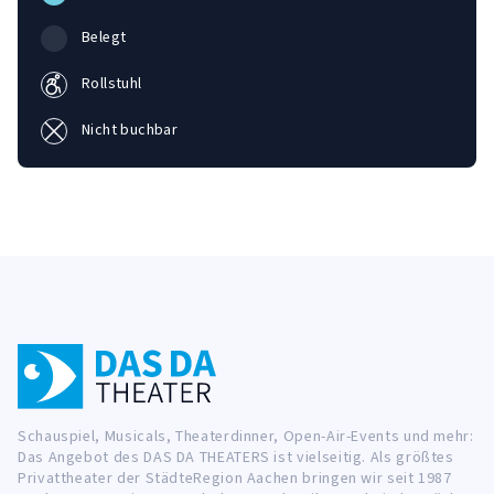
Belegt
Rollstuhl
Nicht buchbar
Schauspiel, Musicals, Theaterdinner, Open-Air-Events und mehr:
Das Angebot des DAS DA THEATERS ist vielseitig. Als größtes
Privattheater der StädteRegion Aachen bringen wir seit 1987