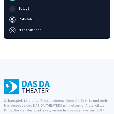
Belegt
Rollstuhl
Nicht buchbar
Schauspiel, Musicals, Theaterdinner, Open-Air-Events und mehr:
Das Angebot des DAS DA THEATERS ist vielseitig. Als größtes
Privattheater der StädteRegion Aachen bringen wir seit 1987