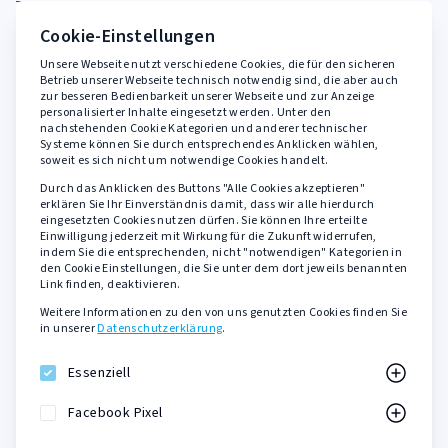
FAQ
Cookie-Einstellungen
Unsere Webseite nutzt verschiedene Cookies, die für den sicheren
Rechtliches
Betrieb unserer Webseite technisch notwendig sind, die aber auch
zur besseren Bedienbarkeit unserer Webseite und zur Anzeige
personalisierter Inhalte eingesetzt werden. Unter den
AGB
nachstehenden Cookie Kategorien und anderer technischer
Widerrufsbelehrung
Systeme können Sie durch entsprechendes Anklicken wählen,
soweit es sich nicht um notwendige Cookies handelt.
Datenschutzerklärung
Durch das Anklicken des Buttons "Alle Cookies akzeptieren"
Barrierefreiheit
erklären Sie Ihr Einverständnis damit, dass wir alle hierdurch
eingesetzten Cookies nutzen dürfen. Sie können Ihre erteilte
Impressum
Einwilligung jederzeit mit Wirkung für die Zukunft widerrufen,
indem Sie die entsprechenden, nicht "notwendigen" Kategorien in
den Cookie Einstellungen, die Sie unter dem dort jeweils benannten
Sicher zahlen mit
Link finden, deaktivieren.
Weitere Informationen zu den von uns genutzten Cookies finden Sie
PayPal
in unserer
Datenschutzerklärung
.
Kreditkarte
SOFORT Überweisung
Essenziell
KLARNA Rechnungskauf
Facebook Pixel