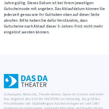
Jahre gültig. Dieses Datum ist bei Ihrem jeweiligen
Gutscheincode mit angeben. Das Ablaufdatum können Sie
jederzeit genau wie Ihr Guthaben oben auf dieser Seite
abrufen. Bitte haben Sie dafür Verständnis, dass
Gutscheine nach Ablauf dieser 3-Jahres-Frist nicht mehr
eingelöst werden können.
Schauspiel, Musicals, Theaterdinner, Open-Air-Events und mehr:
Das Angebot des DAS DA THEATERS ist vielseitig. Als größtes
Privattheater der StädteRegion Aachen bringen wir seit 1987
moderne Inszenierungen, bekannte Klassiker und Kinderstücke