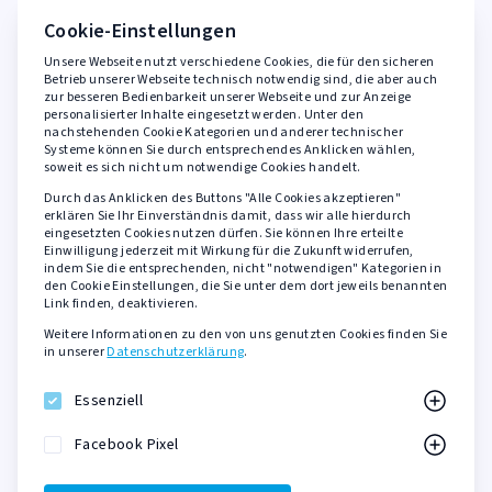
FAQ
Cookie-Einstellungen
Unsere Webseite nutzt verschiedene Cookies, die für den sicheren
Rechtliches
Betrieb unserer Webseite technisch notwendig sind, die aber auch
zur besseren Bedienbarkeit unserer Webseite und zur Anzeige
personalisierter Inhalte eingesetzt werden. Unter den
AGB
nachstehenden Cookie Kategorien und anderer technischer
Widerrufsbelehrung
Systeme können Sie durch entsprechendes Anklicken wählen,
soweit es sich nicht um notwendige Cookies handelt.
Datenschutzerklärung
Durch das Anklicken des Buttons "Alle Cookies akzeptieren"
Barrierefreiheit
erklären Sie Ihr Einverständnis damit, dass wir alle hierdurch
eingesetzten Cookies nutzen dürfen. Sie können Ihre erteilte
Impressum
Einwilligung jederzeit mit Wirkung für die Zukunft widerrufen,
indem Sie die entsprechenden, nicht "notwendigen" Kategorien in
den Cookie Einstellungen, die Sie unter dem dort jeweils benannten
Sicher zahlen mit
Link finden, deaktivieren.
Weitere Informationen zu den von uns genutzten Cookies finden Sie
PayPal
in unserer
Datenschutzerklärung
.
Kreditkarte
SOFORT Überweisung
Essenziell
KLARNA Rechnungskauf
Facebook Pixel